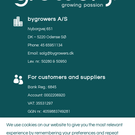
bygrowers A/S

Nyborgvej 651
DK – 5220 Odense SØ
Phone: 45 65951134
Email: salg@bygrowers.dk
Lev. nr.: 50280 & 50950
For customers and suppliers

Bank Reg.: 6845
Account: 0002206920
VAT: 35531297
GGN nr.: 4059883749281
MPS nr.: 804219
We use cookies on our website to give you the most relevant
experience by remembering your preferences and repeat