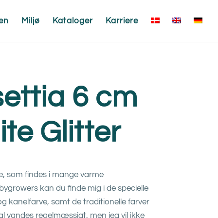
en
Miljø
Kataloger
Karriere
ettia 6 cm
te Glitter
rne, som findes i mange varme
bygrowers kan du finde mig i de specielle
og kanelfarve, samt de traditionelle farver
al vandes regelmæssigt, men jeg vil ikke