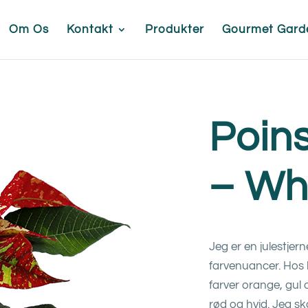
Om Os
Kontakt
Produkter
Gourmet Gard
Poins
– Whi
Jeg er en julestje
farvenuancer. Hos 
farver orange, gul 
rød og hvid. Jeg sk