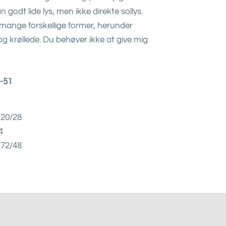
 godt lide lys, men ikke direkte sollys.
 mange forskellige former, herunder
g krøllede. Du behøver ikke at give mig
1-51
2/20/28
4
/72/48