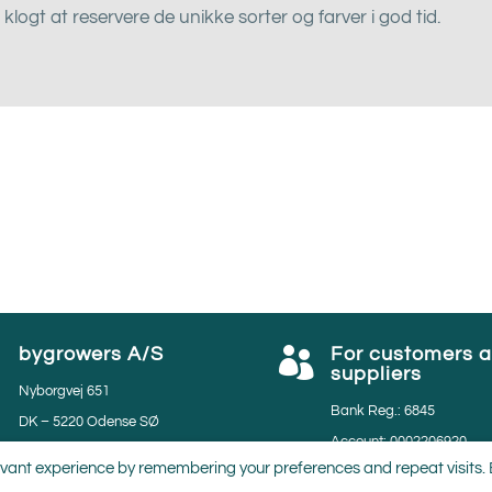
klogt at reservere de unikke sorter og farver i god tid.
bygrowers A/S
For customers 


suppliers
Nyborgvej 651
Bank Reg.: 6845
DK – 5220 Odense SØ
Account: 0002206920
Phone: 45 65951134
vant experience by remembering your preferences and repeat visits. By
VAT: 35531297
Email: salg@bygrowers.dk