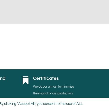
and
Certificates

We do our utmost to minimise
the impact of our production
activities on the environment.
 clicking “Accept All”, you consent to the use of ALL
Thus, we are proudly MPS-