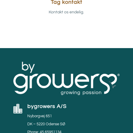
Tag kontakt
Kontakt os endelig.
bygrowers A/S

Nyborgvej 651
DK – 5220 Odense SØ
Phone: 45 65951134