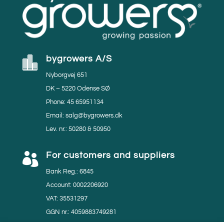
bygrowers A/S

Nyborgvej 651
DK – 5220 Odense SØ
Phone: 45 65951134
Email: salg@bygrowers.dk
Lev. nr.: 50280 & 50950
For customers and suppliers

Bank Reg.: 6845
Account: 0002206920
VAT: 35531297
GGN nr.: 4059883749281