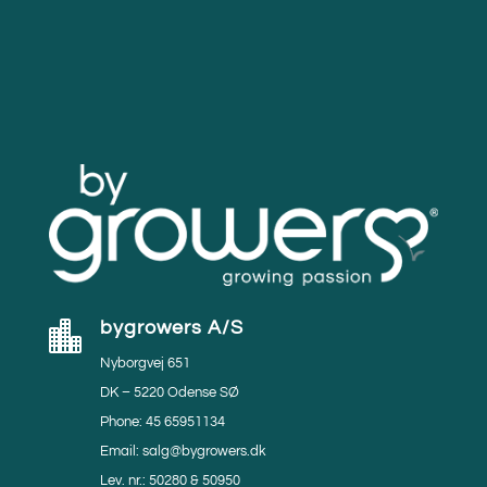
bygrowers A/S

Nyborgvej 651
DK – 5220 Odense SØ
Phone: 45 65951134
Email: salg@bygrowers.dk
Lev. nr.: 50280 & 50950