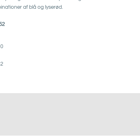
nationer af blå og lyserød.
-52
10
32