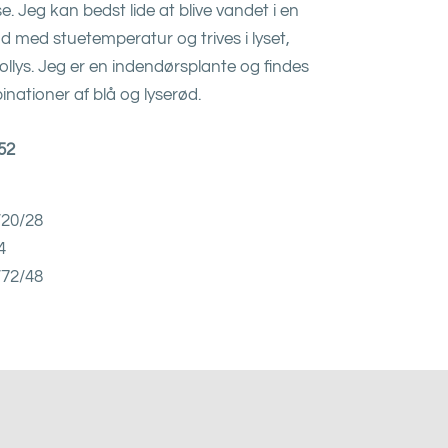
. Jeg kan bedst lide at blive vandet i en
 med stuetemperatur og trives i lyset,
sollys. Jeg er en indendørsplante og findes
nationer af blå og lyserød.
-52
2/20/28
4
/72/48