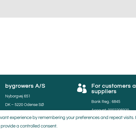
bygrowers A/S
For customers 


suppliers
Nyborgvej 651
Bank Reg.: 6845
DK – 5220 Odense SØ
Account: 0002206920
Phone: 45 65951134
vant experience by remembering your preferences and repeat visits. By
VAT: 35531297
Email: salg@bygrowers.dk
 provide a controlled consent.
GGN nr.: 4059883749281
Lev. nr.: 50280 & 50950
MPS nr.: 804219