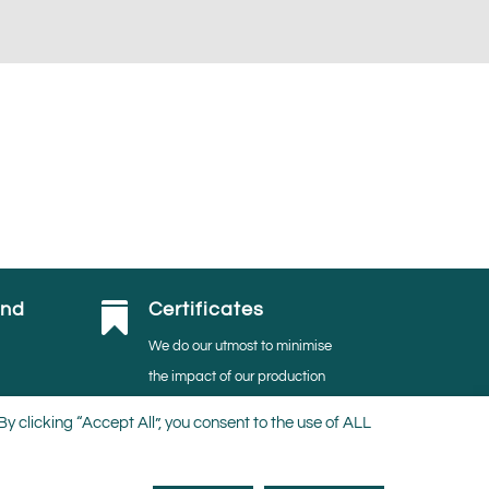
and
Certificates

We do our utmost to minimise
the impact of our production
activities on the environment.
 clicking “Accept All”, you consent to the use of ALL
Thus, we are proudly MPS-
ABC, MPS-GAP, MPS- SQ,
and