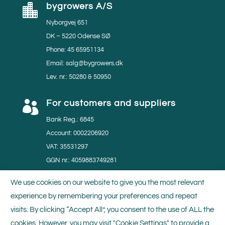
bygrowers A/S

Nyborgvej 651
DK – 5220 Odense SØ
Phone: 45 65951134
Email: salg@bygrowers.dk
Lev. nr.: 50280 & 50950
For customers and suppliers

Bank Reg.: 6845
Account: 0002206920
VAT: 35531297
GGN nr.: 4059883749281
MPS nr.: 804219
We use cookies on our website to give you the most relevant
experience by remembering your preferences and repeat
Certificates

visits. By clicking “Accept All”, you consent to the use of ALL the
We do our utmost to minimise the impact of our
cookies. However, you may visit "Cookie Settings" to provide a