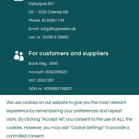
Nyborgvej 651
DK – 5220 Odense SØ
Phone: 45 65951134
Email: salg@bygrowers.dk
Lev. nr.: 50280 & 50950
For customers and suppliers

Bank Reg.: 6845
Account: 0002206920
VAT: 35531297
GGN nr.: 4059883749281
MPS nr.: 804219
We use cookies on our website to give you the most relevant
experience by remembering your preferences and repeat
Certificates

visits. By clicking “Accept All”, you consent to the use of ALL the
We do our utmost to minimise the impact of our
cookies. However, you may visit "Cookie Settings" to provide a
production activities on the environment. Thus, we are
controlled consent.