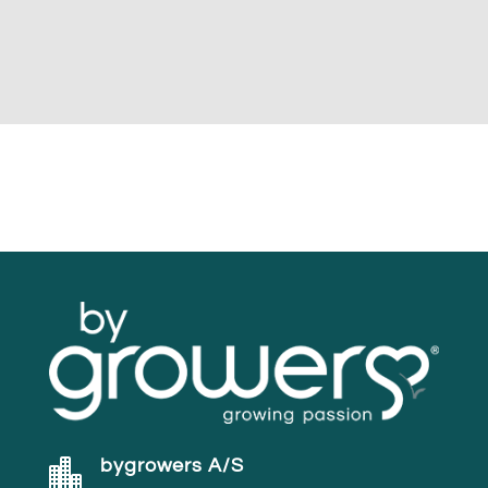
bygrowers A/S
