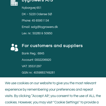
bygrowers A/S

Nyborgvej 651
DK – 5220 Odense SØ
Phone: 45 65951134
Email: salg@bygrowers.dk
Lev. nr.: 50280 & 50950
For customers and suppliers

Bank Reg.: 6845
Account: 0002206920
VAT: 35531297
GGN nr.: 4059883749281
MPS nr.: 804219
We use cookies on our website to give you the most relevant
experience by remembering your preferences and repeat
Certificates

visits. By clicking “Accept All”, you consent to the use of ALL the
We do our utmost to minimise the impact of our
cookies. However, you may visit "Cookie Settings" to provide a
production activities on the environment. Thus, we are