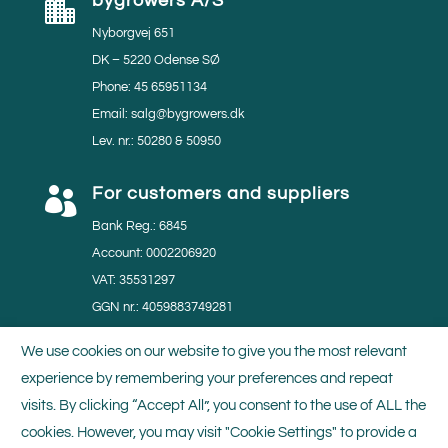
bygrowers A/S

Nyborgvej 651
DK – 5220 Odense SØ
Phone: 45 65951134
Email: salg@bygrowers.dk
Lev. nr.: 50280 & 50950
For customers and suppliers

Bank Reg.: 6845
Account: 0002206920
VAT: 35531297
GGN nr.: 4059883749281
MPS nr.: 804219
We use cookies on our website to give you the most relevant
experience by remembering your preferences and repeat
Certificates

visits. By clicking “Accept All”, you consent to the use of ALL the
We do our utmost to minimise the impact of our
cookies. However, you may visit "Cookie Settings" to provide a
production activities on the environment. Thus, we are