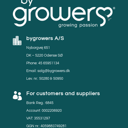
bygrowers A/S

Nyborgvej 651
DK – 5220 Odense SØ
Phone: 45 65951134
Email: salg@bygrowers.dk
Lev. nr.: 50280 & 50950
For customers and suppliers

Bank Reg.: 6845
Account: 0002206920
VAT: 35531297
GGN nr.: 4059883749281