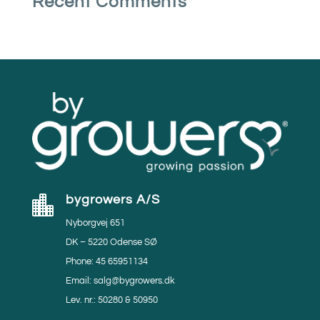
Recent Comments
bygrowers A/S

Nyborgvej 651
DK – 5220 Odense SØ
Phone: 45 65951134
Email: salg@bygrowers.dk
Lev. nr.: 50280 & 50950