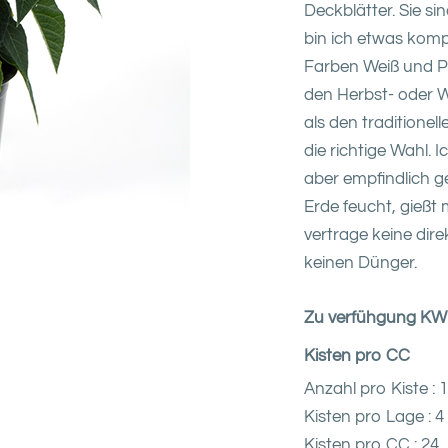
Deckblätter. Sie s
bin ich etwas kompa
Farben Weiß und P
den Herbst- oder
als den traditione
die richtige Wahl. 
aber empfindlich g
Erde feucht, gießt 
vertrage keine dir
keinen Dünger.
Zu verfühgung KW 
Kisten pro CC
Anzahl pro Kiste : 
Kisten pro Lage : 4
Kisten pro CC : 24