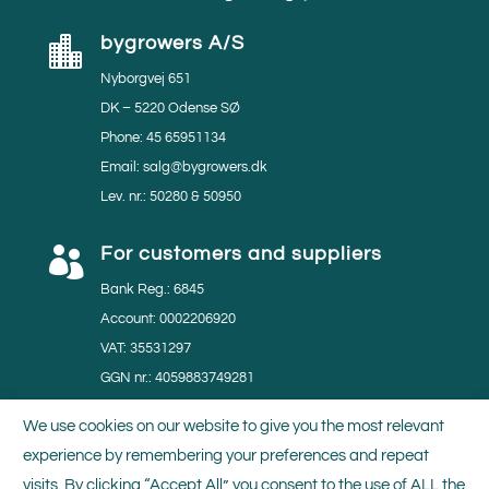
bygrowers A/S

Nyborgvej 651
DK – 5220 Odense SØ
Phone: 45 65951134
Email: salg@bygrowers.dk
Lev. nr.: 50280 & 50950
For customers and suppliers

Bank Reg.: 6845
Account: 0002206920
VAT: 35531297
GGN nr.: 4059883749281
MPS nr.: 804219
We use cookies on our website to give you the most relevant
experience by remembering your preferences and repeat
Certificates

visits. By clicking “Accept All”, you consent to the use of ALL the